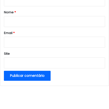
á
r
Nome
*
i
o
*
Email
*
Site