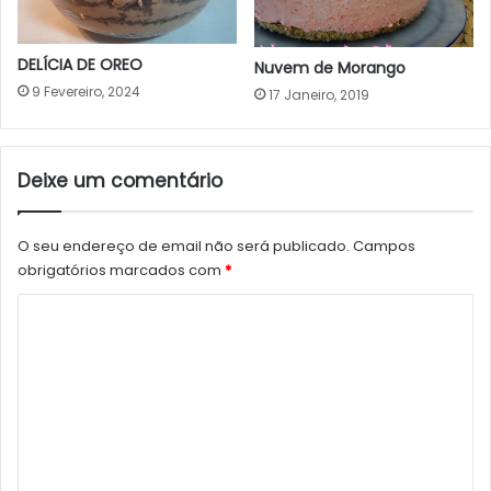
DELÍCIA DE OREO
Nuvem de Morango
9 Fevereiro, 2024
17 Janeiro, 2019
Deixe um comentário
O seu endereço de email não será publicado.
Campos
obrigatórios marcados com
*
C
o
m
e
n
t