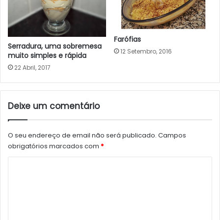
Farófias
Serradura, uma sobremesa
12 Setembro, 2016
muito simples e rápida
22 Abril, 2017
Deixe um comentário
O seu endereço de email não será publicado.
Campos
obrigatórios marcados com
*
C
o
m
e