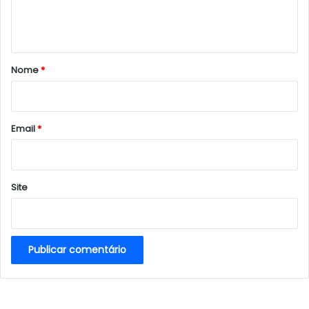
n
t
á
r
Nome
*
i
o
*
Email
*
Site