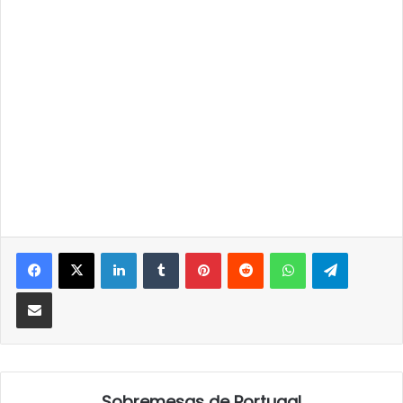
LinkedIn
Tumblr
Pinterest
Reddit
WhatsApp
Telegra
Partilhar Via Email
Sobremesas de Portugal