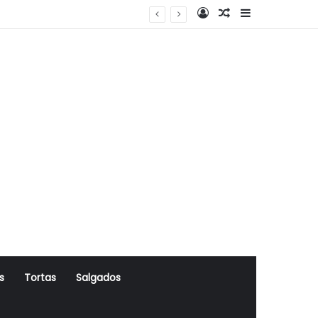
Log In
Artigo Aleatório
Sidebar
s
Tortas
Salgados