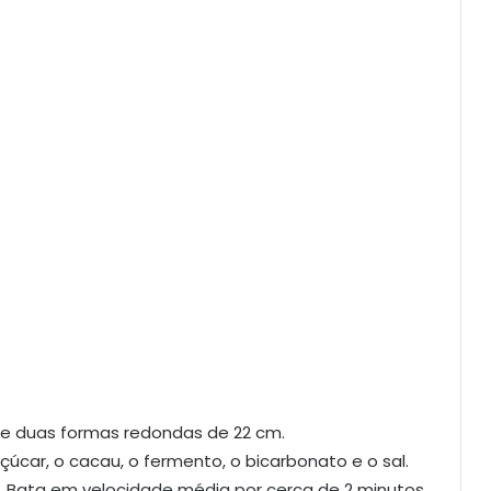
nhe duas formas redondas de 22 cm.
çúcar, o cacau, o fermento, o bicarbonato e o sal.
ha. Bata em velocidade média por cerca de 2 minutos.