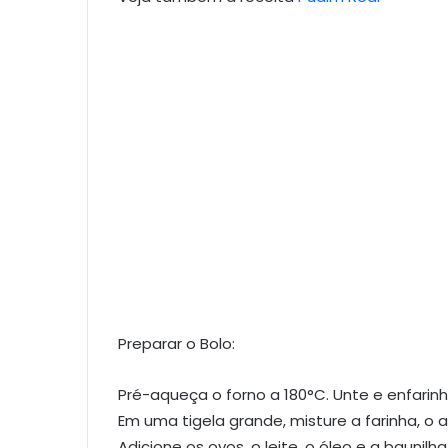
Preparar o Bolo:
Pré-aqueça o forno a 180°C. Unte e enfari
Em uma tigela grande, misture a farinha, o a
Adicione os ovos, o leite, o óleo e a baunil