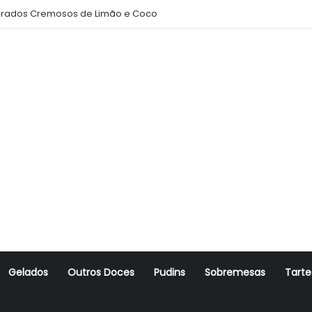
rados Cremosos de Limão e Coco
Gelados
Outros Doces
Pudins
Sobremesas
Tarte
r