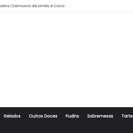
ados Cremosos de Limão e Coco
Gelados
Outros Doces
Pudins
Sobremesas
Tarte
r