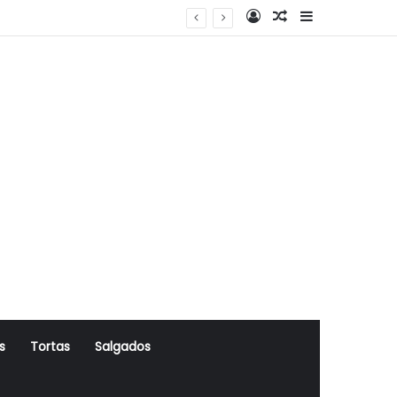
Log In
Artigo Aleatório
Sidebar
s
Tortas
Salgados