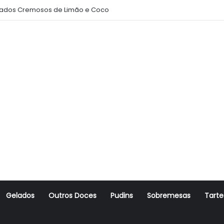
ados Cremosos de Limão e Coco
Gelados
Outros Doces
Pudins
Sobremesas
Tarte
r