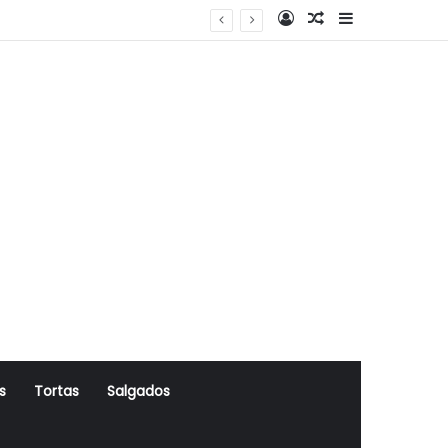
Log In
Artigo Aleatório
Sidebar
s
Tortas
Salgados