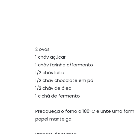
2 ovos
1 cháv açúcar
1 cháv farinha c/fermento
1/2 cháv leite
1/2 cháv chocolate em pó
1/2 cháv de óleo
1 c.chá de fermento
Preaqueça o forno a 180°C e unte uma form
papel manteiga.