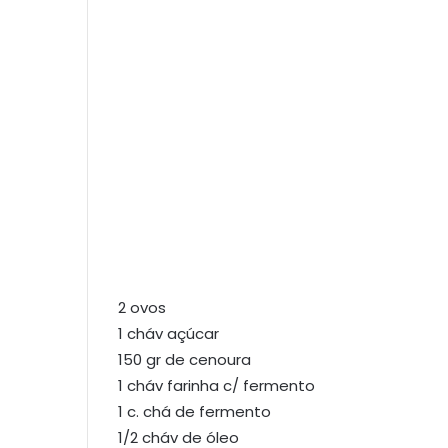
2 ovos
1 cháv açúcar
150 gr de cenoura
1 cháv farinha c/ fermento
1 c. chá de fermento
1/2 cháv de óleo