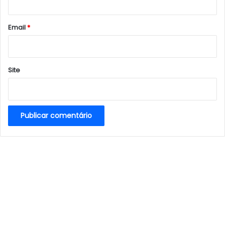
o
*
Email
*
Site