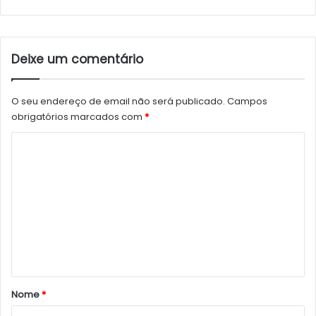
Deixe um comentário
O seu endereço de email não será publicado.
Campos
obrigatórios marcados com
*
C
o
m
e
n
t
á
r
Nome
*
i