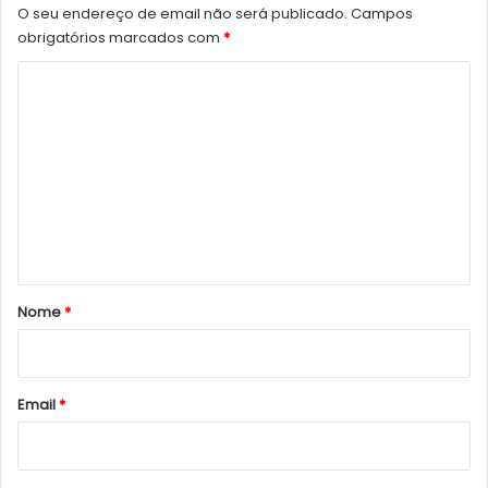
O seu endereço de email não será publicado.
Campos
obrigatórios marcados com
*
C
o
m
e
n
t
á
r
Nome
*
i
o
*
Email
*