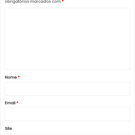
obrigatórios marcados com
*
C
o
m
e
n
t
á
r
Nome
*
i
o
*
Email
*
Site