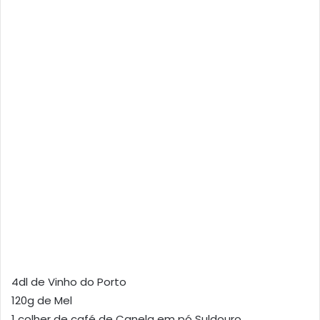
4dl de Vinho do Porto
120g de Mel
1 colher de café de Canela em pó Suldouro