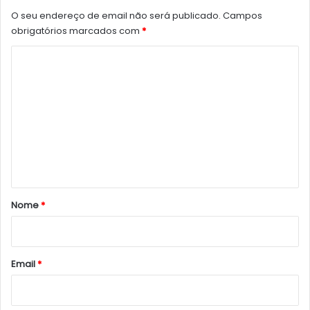
O seu endereço de email não será publicado.
Campos
obrigatórios marcados com
*
C
o
m
e
n
t
á
r
Nome
*
i
o
*
Email
*