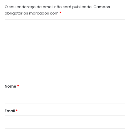
O seu endereço de email não será publicado.
Campos
obrigatórios marcados com
*
C
o
m
e
n
t
á
r
Nome
*
i
o
*
Email
*