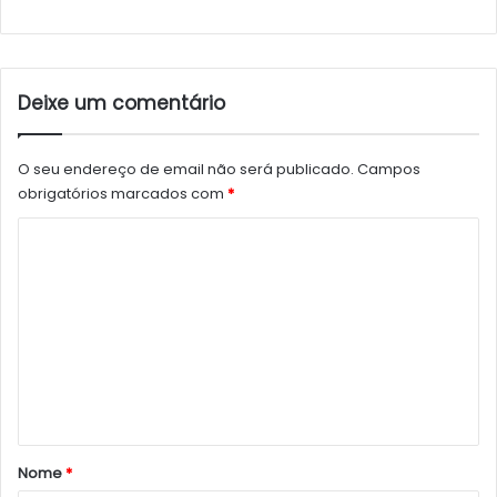
Deixe um comentário
O seu endereço de email não será publicado.
Campos
obrigatórios marcados com
*
C
o
m
e
n
t
á
r
Nome
*