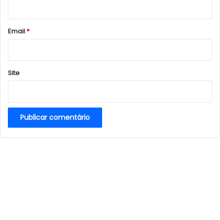
i
o
*
Email
*
Site