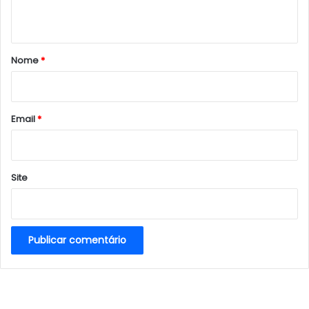
t
á
r
Nome
*
i
o
*
Email
*
Site