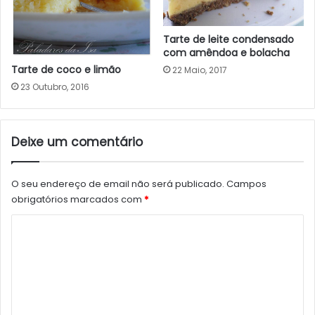
Tarte de leite condensado
com amêndoa e bolacha
Tarte de coco e limão
22 Maio, 2017
23 Outubro, 2016
Deixe um comentário
O seu endereço de email não será publicado.
Campos
obrigatórios marcados com
*
C
o
m
e
n