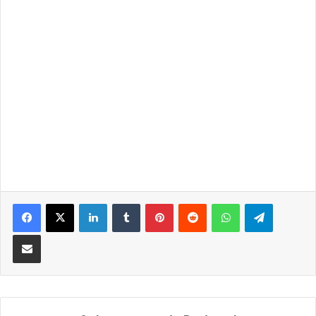
LinkedIn
Tumblr
Pinterest
Reddit
WhatsApp
Telegra
Partilhar Via Email