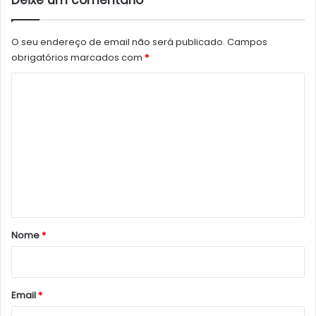
Deixe um comentário
O seu endereço de email não será publicado.
Campos
obrigatórios marcados com
*
C
o
m
e
n
t
á
r
Nome
*
i
o
*
Email
*