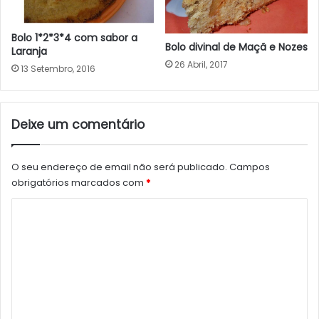
Bolo 1*2*3*4 com sabor a
Bolo divinal de Maçã e Nozes
Laranja
26 Abril, 2017
13 Setembro, 2016
Deixe um comentário
O seu endereço de email não será publicado.
Campos
obrigatórios marcados com
*
C
o
m
e
n
t