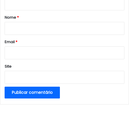
á
r
Nome
*
i
o
*
Email
*
Site