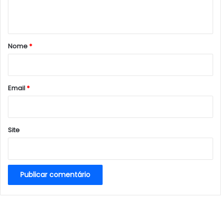
t
á
r
Nome
*
i
o
*
Email
*
Site