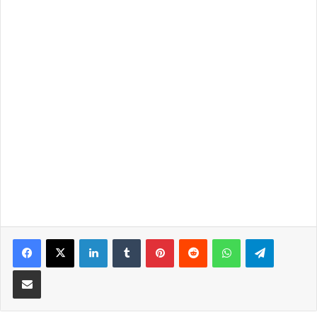
LinkedIn
Tumblr
Pinterest
Reddit
WhatsApp
Telegra
Partilhar Via Email