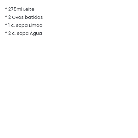
* 275ml Leite
* 2 Ovos batidos
* 1 c. sopa Limão
* 2 c. sopa Água