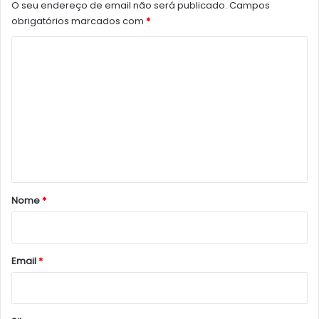
O seu endereço de email não será publicado.
Campos
obrigatórios marcados com
*
C
o
m
e
n
t
á
r
Nome
*
i
o
*
Email
*