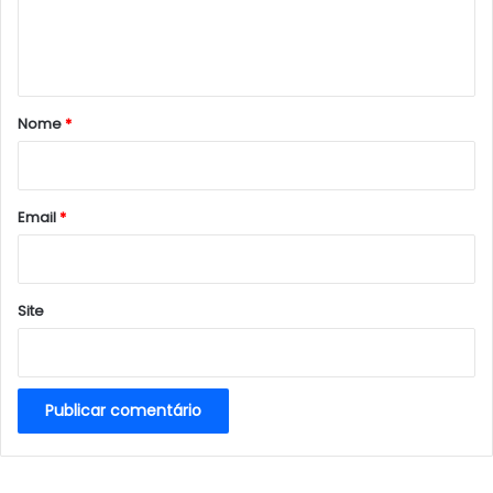
n
t
á
r
Nome
*
i
o
*
Email
*
Site