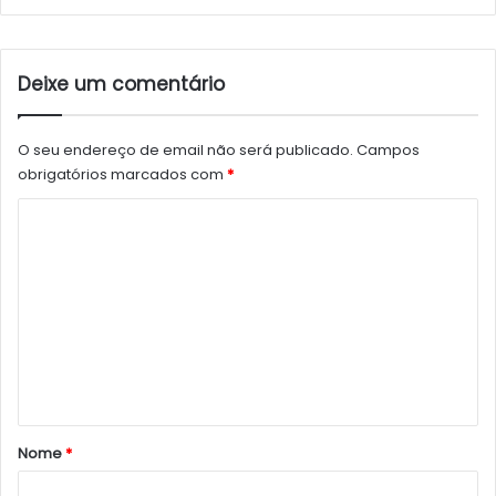
Deixe um comentário
O seu endereço de email não será publicado.
Campos
obrigatórios marcados com
*
C
o
m
e
n
t
á
r
Nome
*
i