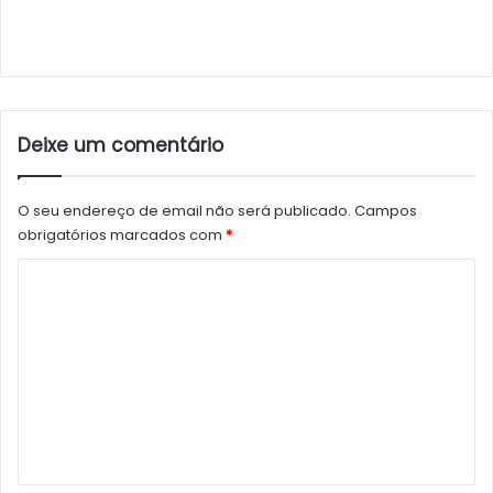
Deixe um comentário
O seu endereço de email não será publicado.
Campos
obrigatórios marcados com
*
C
o
m
e
n
t
á