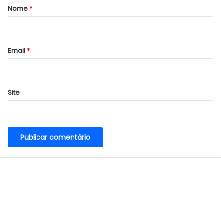
r
Nome
*
i
o
*
Email
*
Site