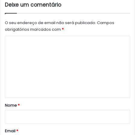
Deixe um comentário
O seu endereço de email não será publicado.
Campos
obrigatórios marcados com
*
C
o
m
e
n
t
á
r
Nome
*
i
o
*
Email
*