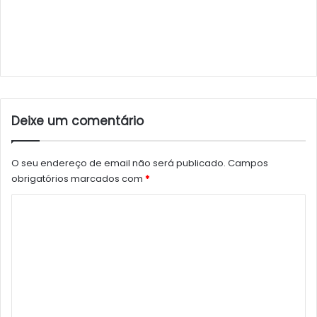
Deixe um comentário
O seu endereço de email não será publicado.
Campos
obrigatórios marcados com
*
C
o
m
e
n
t