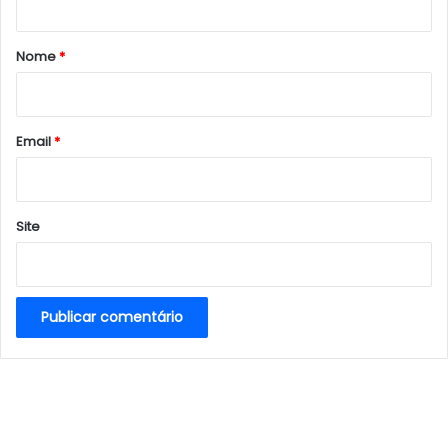
á
r
Nome
*
i
o
*
Email
*
Site