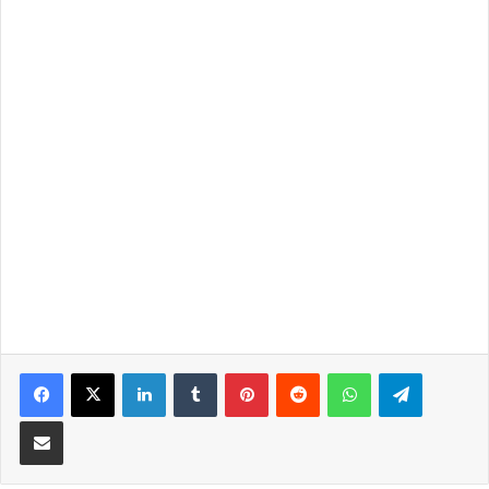
LinkedIn
Tumblr
Pinterest
Reddit
WhatsApp
Telegra
Partilhar Via Email