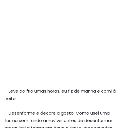
– Leve ao frio umas horas, eu fiz de manhã e comi á
noite.
– Desenforme e decore a gosto, Como usei uma
forma sem fundo amovível antes de desenformar
mergulhei a forma em água quente uns segundos.