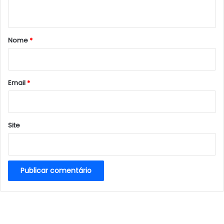
t
á
r
Nome
*
i
o
*
Email
*
Site