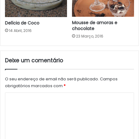
Mousse de amoras e
Delícia de Coco
chocolate
14 Abril, 2016
23 Março, 2016
Deixe um comentário
O seu endereço de email não será publicado.
Campos
obrigatórios marcados com
*
C
o
m
e
n