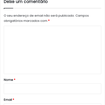
Deixe um comentário
O seu endereço de email não será publicado.
Campos
obrigatórios marcados com
*
C
o
m
e
n
t
á
r
Nome
*
i
o
*
Email
*