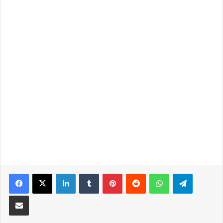
LinkedIn
Tumblr
Pinterest
Reddit
WhatsApp
Telegra
Partilhar Via Email