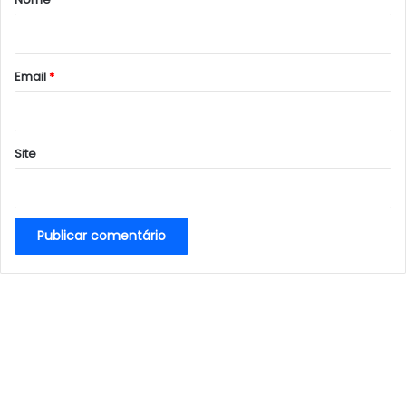
i
o
*
Email
*
Site