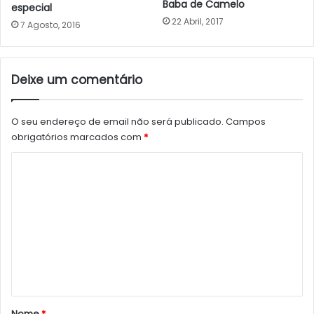
Baba de Camelo
especial
22 Abril, 2017
7 Agosto, 2016
Deixe um comentário
O seu endereço de email não será publicado.
Campos
obrigatórios marcados com
*
C
o
m
e
n
t
á
r
Nome
*