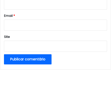
i
o
*
Email
*
Site