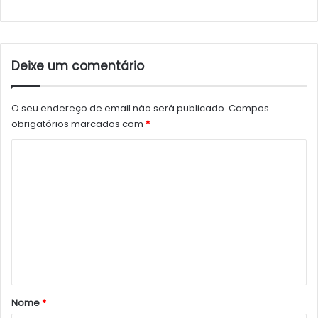
Deixe um comentário
O seu endereço de email não será publicado.
Campos
obrigatórios marcados com
*
C
o
m
e
n
t
á
r
Nome
*