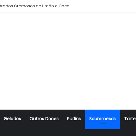
rados Cremosos de Limão e Coco
Gelados
Outros Doces
Pudins
Sobremesas
Tarte
r