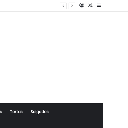
Log In
Artigo Aleatório
Sidebar
s
Tortas
Salgados