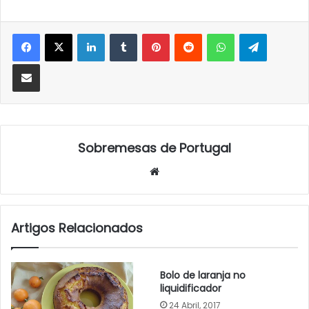
LinkedIn
Tumblr
Pinterest
Reddit
WhatsApp
Telegra
Partilhar Via Email
Sobremesas de Portugal
Website
Artigos Relacionados
Bolo de laranja no
liquidificador
24 Abril, 2017