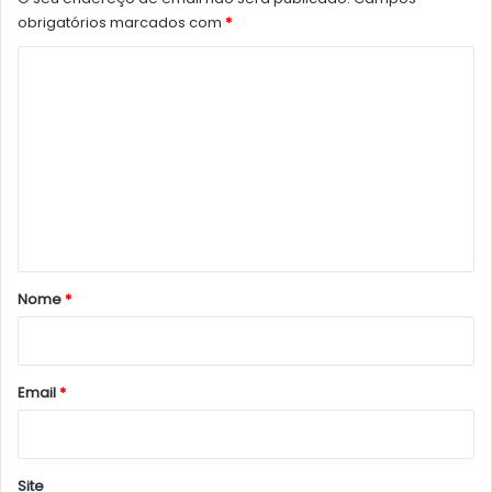
obrigatórios marcados com
*
C
o
m
e
n
t
á
r
Nome
*
i
o
*
Email
*
Site