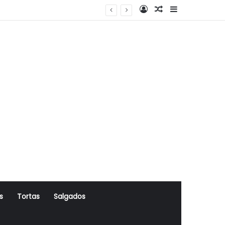
Log In
Artigo Aleatório
Sidebar
s
Tortas
Salgados