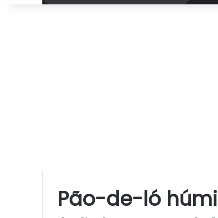
por
Pão-de-ló húmid