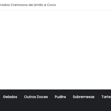
rados Cremosos de Limão e Coco
Gelados
Outros Doces
Pudins
Sobremesas
Tarte
r