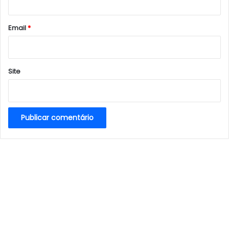
o
*
Email
*
Site