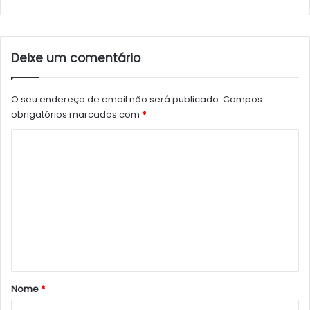
Deixe um comentário
O seu endereço de email não será publicado.
Campos
obrigatórios marcados com
*
C
o
m
e
n
t
á
r
Nome
*
i