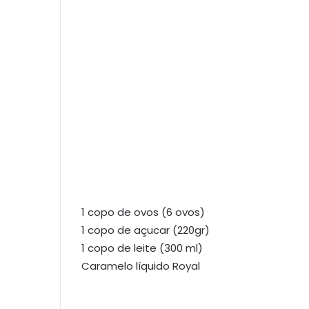
1 copo de ovos (6 ovos)
1 copo de açucar (220gr)
1 copo de leite (300 ml)
Caramelo líquido Royal