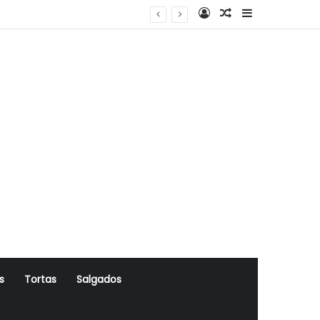
Log In
Artigo Aleatório
Sidebar
s
Tortas
Salgados