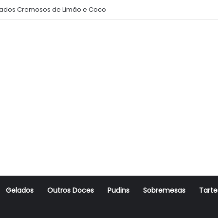
ados Cremosos de Limão e Coco
Gelados
Outros Doces
Pudins
Sobremesas
Tarte
r