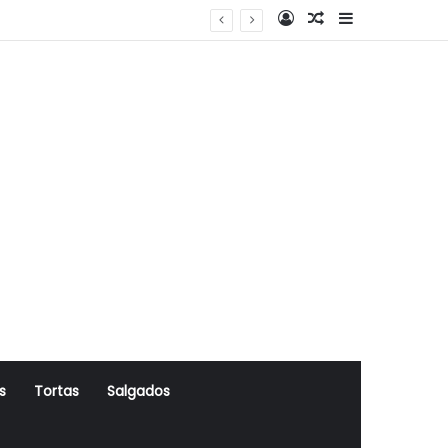
Log In
Artigo Aleatório
Sidebar
s
Tortas
Salgados