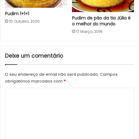
Pudim 1+1+1
Pudim de pão da tia Júlia é
10 Outubro, 2020
o melhor do mundo
17 Março, 2019
Deixe um comentário
O seu endereço de email não será publicado.
Campos
obrigatórios marcados com
*
C
o
m
e
n
t