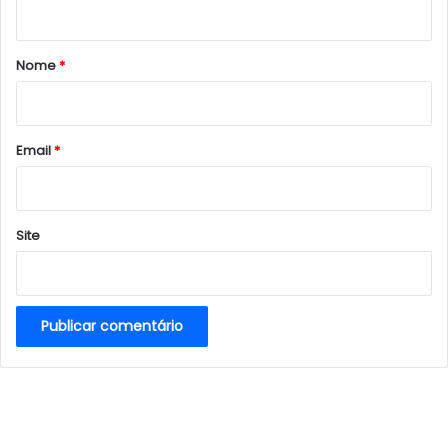
á
r
Nome
*
i
o
*
Email
*
Site