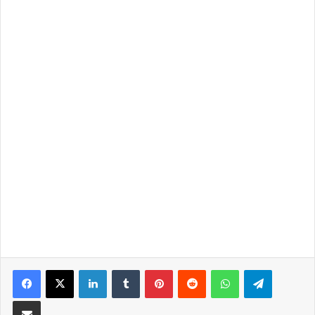
LinkedIn
Tumblr
Pinterest
Reddit
WhatsApp
Telegra
Partilhar Via Email