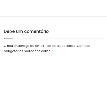
Deixe um comentário
O seu endereço de email não será publicado.
Campos
obrigatórios marcados com
*
C
o
m
e
n
t
á