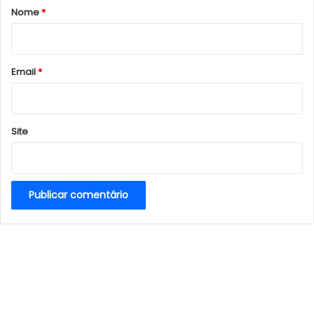
r
Nome
*
i
o
*
Email
*
Site