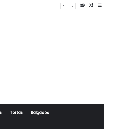
Log In
Artigo Aleatório
Sidebar
s
Tortas
Salgados