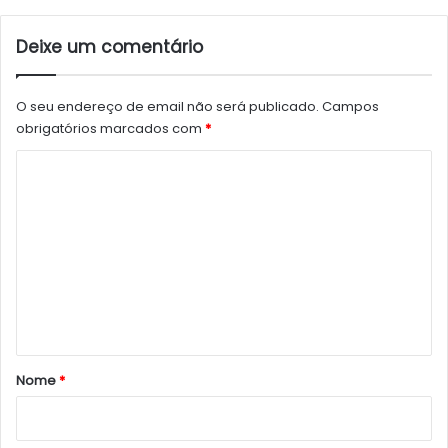
Deixe um comentário
O seu endereço de email não será publicado.
Campos
obrigatórios marcados com
*
C
o
m
e
n
t
á
r
Nome
*
i
o