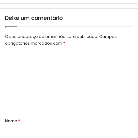
Deixe um comentário
O seu endereço de email não será publicado.
Campos
obrigatórios marcados com
*
C
o
m
e
n
t
á
r
Nome
*
i
o