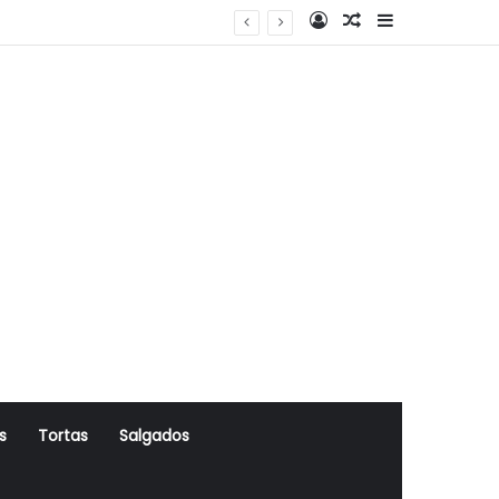
Log In
Artigo Aleatório
Sidebar
s
Tortas
Salgados