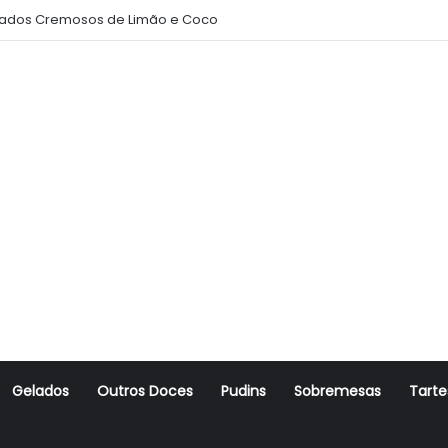
ados Cremosos de Limão e Coco
Gelados
Outros Doces
Pudins
Sobremesas
Tarte
r