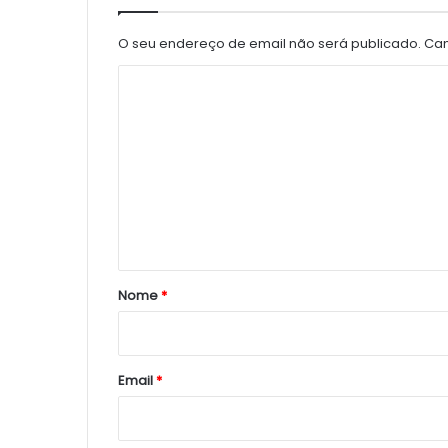
O seu endereço de email não será publicado.
Cam
C
o
m
e
n
t
á
r
Nome
*
i
o
*
Email
*