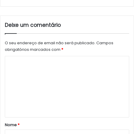
Deixe um comentário
O seu endereço de email não será publicado.
Campos
obrigatórios marcados com
*
C
o
m
e
n
t
á
r
Nome
*
i