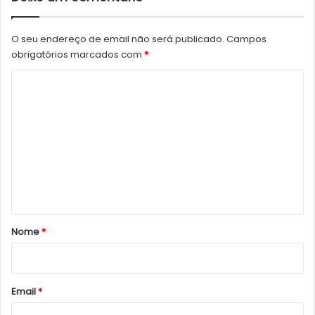
O seu endereço de email não será publicado.
Campos
obrigatórios marcados com
*
C
o
m
e
n
t
á
r
Nome
*
i
o
*
Email
*