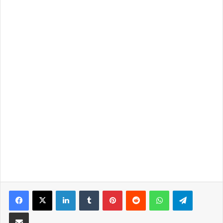
LinkedIn
Tumblr
Pinterest
Reddit
WhatsApp
Telegra
Partilhar Via Email