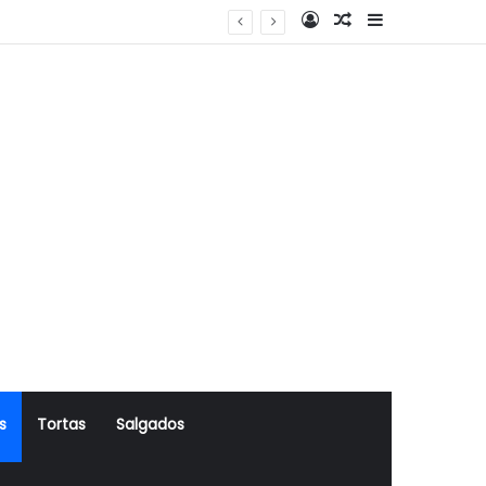
Log In
Artigo Aleatório
Sidebar
s
Tortas
Salgados