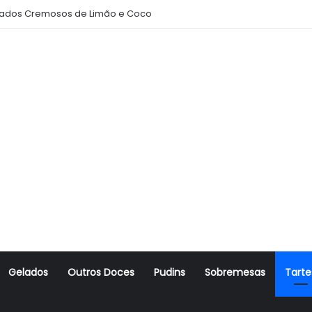
ados Cremosos de Limão e Coco
Gelados
Outros Doces
Pudins
Sobremesas
Tarte
r