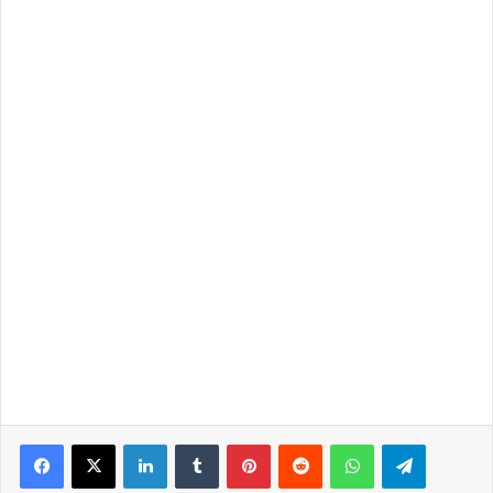
LinkedIn
Tumblr
Pinterest
Reddit
WhatsApp
Telegra
Partilhar Via Email