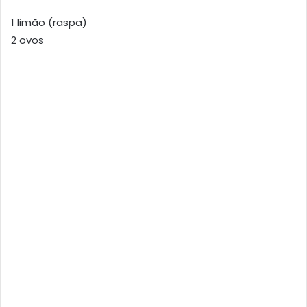
1 limão (raspa)
2 ovos