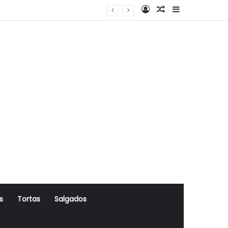
Log In
Artigo Aleatório
Sidebar
s
Tortas
Salgados