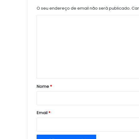
O seu endereço de email não será publicado.
Cam
C
o
m
e
n
t
á
r
Nome
*
i
o
*
Email
*