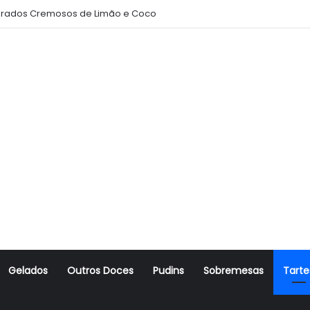
rados Cremosos de Limão e Coco
Gelados
Outros Doces
Pudins
Sobremesas
Tarte
r