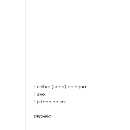
1 colher (sopa) de água
1 ovo
1 pitada de sal
RECHEIO