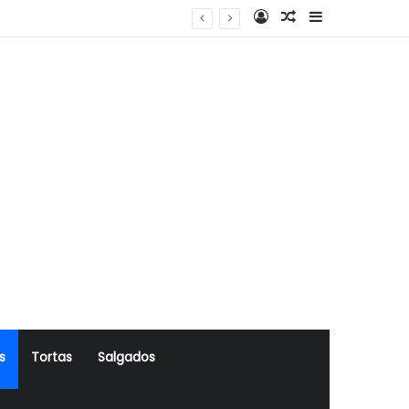
Log In
Artigo Aleatório
Sidebar
s
Tortas
Salgados