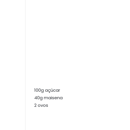
100g açúcar
40g maisena
2 ovos