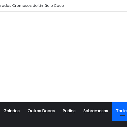
rados Cremosos de Limão e Coco
Gelados
Outros Doces
Pudins
Sobremesas
Tarte
r