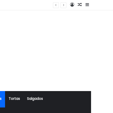
Log In
Artigo Aleatório
Sidebar
s
Tortas
Salgados