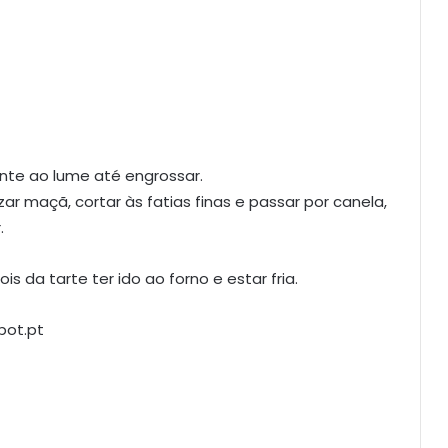
ente ao lume até engrossar.
zar maçã, cortar às fatias finas e passar por canela,
.
s da tarte ter ido ao forno e estar fria.
pot.pt