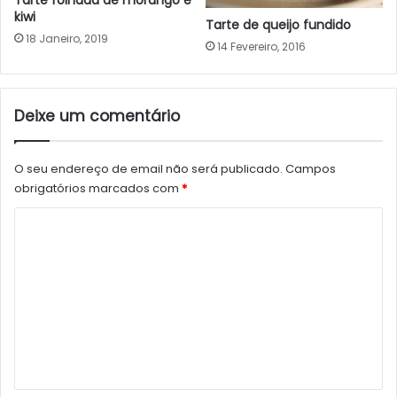
Tarte folhada de morango e
kiwi
Tarte de queijo fundido
18 Janeiro, 2019
14 Fevereiro, 2016
Deixe um comentário
O seu endereço de email não será publicado.
Campos
obrigatórios marcados com
*
C
o
m
e
n
t
á