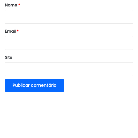
r
Nome
*
i
o
*
Email
*
Site