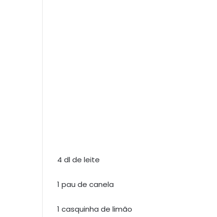
4 dl de leite
1 pau de canela
1 casquinha de limão