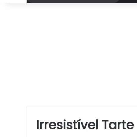
por
Irresistível Tar