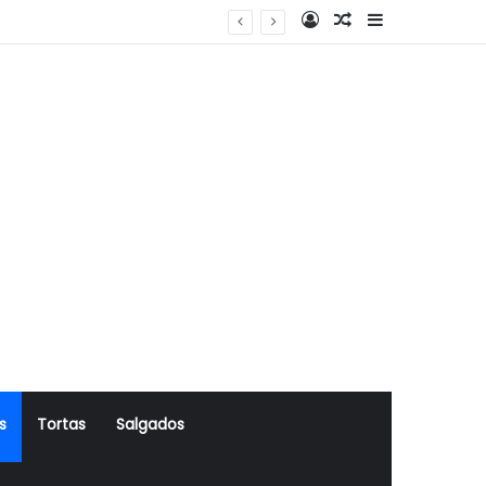
Log In
Artigo Aleatório
Sidebar
s
Tortas
Salgados