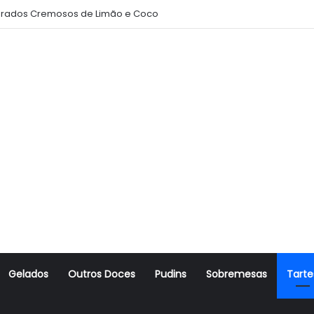
rados Cremosos de Limão e Coco
Gelados
Outros Doces
Pudins
Sobremesas
Tarte
r