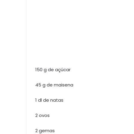
150 g de açúcar
45 g de maisena
1 dl de natas
2 ovos
2 gemas